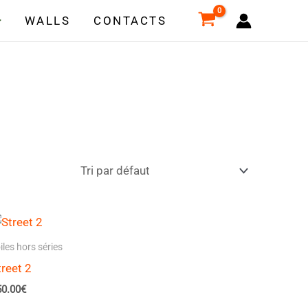
WALLS
CONTACTS
iles hors séries
treet 2
50.00
€