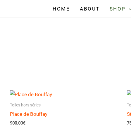
HOME
ABOUT
SHOP
Toiles hors séries
To
Place de Bouffay
S
900.00
€
7